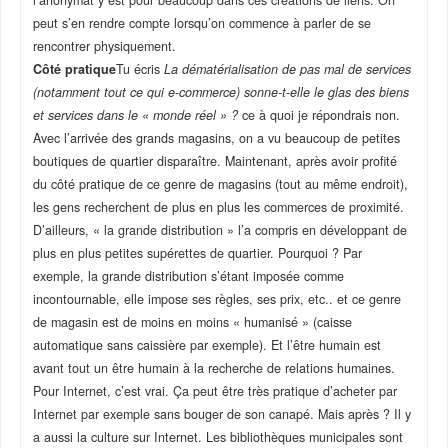
l’anonymat y est pour beaucoup dans ces créations de liens. On
peut s’en rendre compte lorsqu’on commence à parler de se
rencontrer physiquement.
Côté pratique
Tu écris
La dématérialisation de pas mal de services
(notamment tout ce qui e-commerce) sonne-t-elle le glas des biens
et services dans le « monde réel » ?
ce à quoi je répondrais non.
Avec l’arrivée des grands magasins, on a vu beaucoup de petites
boutiques de quartier disparaître. Maintenant, après avoir profité
du côté pratique de ce genre de magasins (tout au même endroit),
les gens recherchent de plus en plus les commerces de proximité.
D’ailleurs, « la grande distribution » l’a compris en développant de
plus en plus petites supérettes de quartier. Pourquoi ? Par
exemple, la grande distribution s’étant imposée comme
incontournable, elle impose ses règles, ses prix, etc.. et ce genre
de magasin est de moins en moins « humanisé » (caisse
automatique sans caissière par exemple). Et l’être humain est
avant tout un être humain à la recherche de relations humaines.
Pour Internet, c’est vrai. Ça peut être très pratique d’acheter par
Internet par exemple sans bouger de son canapé. Mais après ? Il y
a aussi la culture sur Internet. Les bibliothèques municipales sont