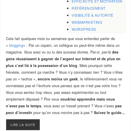
EFFICACITÉ ET MOTIVATION
RÉFÉRENCEMENT
VISIBILITÉ & AUTORITÉ
WEBMARKETING
WORDPRESS
Cela fait quelques mois ou semaines que vous entendez parler de
«
blogging
« . Par un copain, un collègue ou peut-être même dans un
magazine. Vous avez vu ou lu des success stories. Par-ci, par-là
des
gens réussissent à gagner de l’argent sur Internet et de plus en
plus c’est lié à la possession d’un blog
. Mais pourquoi cette
frénésie, comment ça marche ? Vous n’y connaissez rien ? Vous n’êtes
pas un « techos »,
encore moins un geek
, le référencement vous ne
connaissez pas et l’écriture vous pensez que ce n’est pas votre truc ?
Vous vous sentez trop vieux, pas assez expérimentés ou tout
simplement dépassé ? Pire vous
voudriez apprendre mais vous
n’avez pas le temps
, vous avez un travail prenant ? Vous n’avez
pas
peur d’investir
pour qu’on vous montre pas à pas ?
Suivez le guide…
LIRE LA SUITE