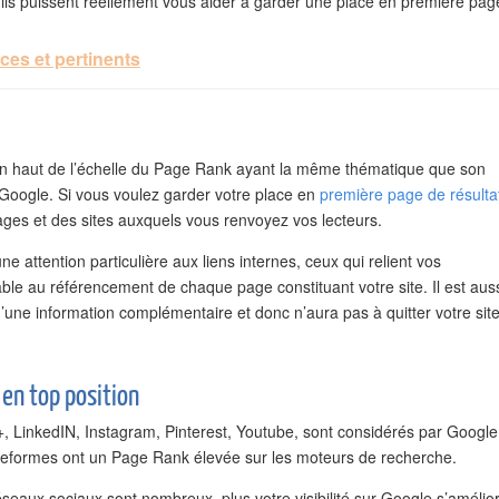
’ils puissent réellement vous aider à garder une place en première pag
ces et pertinents
et en haut de l’échelle du Page Rank ayant la même thématique que son
e Google. Si vous voulez garder votre place en
première page de résulta
ages et des sites auxquels vous renvoyez vos lecteurs.
ne attention particulière aux liens internes, ceux qui relient vos
able au référencement de chaque page constituant votre site. Il est aus
’une information complémentaire et donc n’aura pas à quitter votre sit
 en top position
 LinkedIN, Instagram, Pinterest, Youtube, sont considérés par Google
ateformes ont un Page Rank élevée sur les moteurs de recherche.
réseaux sociaux sont nombreux, plus votre visibilité sur Google s’amélio