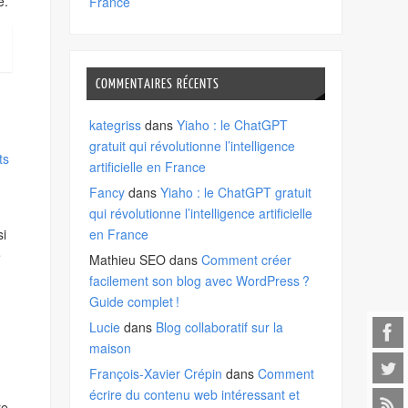
e.
France
COMMENTAIRES RÉCENTS
kategriss
dans
Yiaho : le ChatGPT
gratuit qui révolutionne l’intelligence
ts
artificielle en France
Fancy
dans
Yiaho : le ChatGPT gratuit
qui révolutionne l’intelligence artificielle
si
en France
e
Mathieu SEO
dans
Comment créer
facilement son blog avec WordPress ?
Guide complet !
Lucie
dans
Blog collaboratif sur la
maison
François-Xavier Crépin
dans
Comment
écrire du contenu web intéressant et
re.