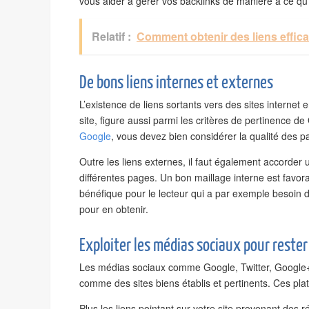
vous aider à gérer vos backlinks de manière à ce qu
Relatif :
Comment obtenir des liens effica
De bons liens internes et externes
L’existence de liens sortants vers des sites intern
site, figure aussi parmi les critères de pertinence d
Google
, vous devez bien considérer la qualité des p
Outre les liens externes, il faut également accorder u
différentes pages. Un bon maillage interne est favor
bénéfique pour le lecteur qui a par exemple besoin d
pour en obtenir.
Exploiter les médias sociaux pour rester
Les médias sociaux comme Google, Twitter, Google+,
comme des sites biens établis et pertinents. Ces pl
Plus les liens pointant sur votre site provenant des 