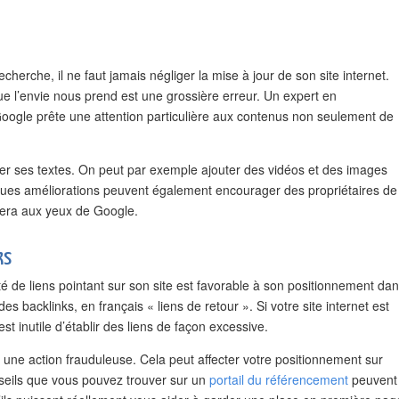
erche, il ne faut jamais négliger la mise à jour de son site internet.
ue l’envie nous prend est une grossière erreur. Un expert en
oogle prête une attention particulière aux contenus non seulement de
er ses textes. On peut par exemple ajouter des vidéos et des images
elques améliorations peuvent également encourager des propriétaires de
isera aux yeux de Google.
ks
de liens pointant sur son site est favorable à son positionnement da
es backlinks, en français « liens de retour ». Si votre site internet est
est inutile d’établir des liens de façon excessive.
une action frauduleuse. Cela peut affecter votre positionnement sur
nseils que vous pouvez trouver sur un
portail du référencement
peuvent