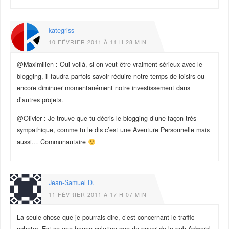
kategriss
10 FÉVRIER 2011 À 11 H 28 MIN
@Maximilien : Oui voilà, si on veut être vraiment sérieux avec le
blogging, il faudra parfois savoir réduire notre temps de loisirs ou
encore diminuer momentanément notre investissement dans
d’autres projets.
@Olivier : Je trouve que tu décris le blogging d’une façon très
sympathique, comme tu le dis c’est une Aventure Personnelle mais
aussi… Communautaire
Jean-Samuel D.
11 FÉVRIER 2011 À 17 H 07 MIN
La seule chose que je pourrais dire, c’est concernant le traffic
acheter. Est-ce une bonne solution que de payer de la pub Adword