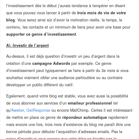
l’investissement dès le début j’aurais tendance à tempérer en disant
que vous pouvez vous lancer à partir de
trois mois de vie de votre
blog
. Vous serez ainsi sûr d’avoir la motivation réelle, le temps, le
contenu, les contacts et un minimum de liens pour avoir une base pour
supporter ce genre d’investissement
.
A). Investir de l’argent
Au-dessus, il est déjà question d’investir un peu d’argent dans la
création d’une
campagne Adwords
par exemple. Ce genre
d’investissement peut typiquement se faire à partir du 3e mois si vous
souhaitez vraiment cibler une audience particulière ou au contraire
développer un public différent du natif.
Egalement, quand votre blog est stable, vous avez aussi la possibilité
de vous abonner aux services d’un
emaileur professionnel
tel
qu’
Aweber
,
GetResponse
ou encore MailChimp. Certes il est intéressant
de mettre en place ce genre de
répondeur automatique
rapidement
mais encore une fois, trois mois d’existence du blog me paraît être une
bonne période pour débuter l’acquisition d’adresses emails. Pas la
peine d’investir si vous pensez que votre blog ne tiendra pas la