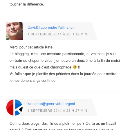
toucher la différence.
David@apprendre l'affiliation
1 SEPTEMBRE 2011 À 23 H 12 MIN
Merci pour cet article Kate,
Le blogging, c’est une aventure passionnante, et vraiment je suis
en train de choper le virus (j’en ouvre un deuxième à la fin du mois)
mais qu’est ce que c’est chronophage
!!
Va falloir que je planifie des périodes dans la journée pour mettre
le nez dehors si ça continue.
kategriss@gerer votre argent
1 SEPTEMBRE 2011 À 23 H 27 MIN
Ouh la deux blogs, dur. Tu es à plein temps ? Ou tu as un travail
salarié ? Fais attention à ne pas en faire trop pour pouvoir tout