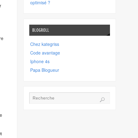
optimisé ?
r
BLOGROLL
re
Chez kategriss
Code avantage
Iphone 4s
Papa Blogueur
ne
t