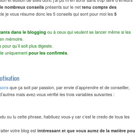
et édition de sites donc j’ai pu m’en sortir sans trop faire d’erreurs
de nombreux conseils
présents sur le net
tenu compte des
icle je vous résume donc les 5 conseils qui sont pour moi les
5
ants dans le blogging
ou à ceux qui veulent se lancer même si les
 en mémoire.
s pour qu’il soit plus digeste.
ticle uniquement
pour les confirmés
.
motivation
isons
que ça soit par passion, par envie d’apprendre et de conseiller,
d’autres mais avez-vous vérifié les trois variables suivantes :
du ou lu cette phrase, habituez vous-y car c’est le credo de tous les
aiter votre blog est
intéressant et que vous aurez de la matière pou