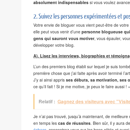
absolument indispensables
si vous voulez avance
2. Suivez les personnes expérimentées et pos
Votre envie de bloguer vous vient peut-être de votre
elle peut vous venir d’une
personne blogueuse qui
gens qui sauront vous motiver
, vous épauler, vou
développer votre blog.
A). Lisez les interviews, biographies et témoign
L’un des premiers blog établi sur lequel je suis tombé
première chose que j’ai faite après avoir terminé l’ar
J’y ai ainsi appris
ses débuts, sa motivation, ses o
ce qu’il fait ! Si je me motive, je peux le faire aussi ! 
Relatif :
Gagnez des visiteurs avec "Visi
Je n’ai pas trouvé, jusqu’à maintenant, de meilleure 
en temps les
cas de réussites
. Bien sûr, il y aura 
échecs
, concentrez-vous sur les bons côtés et aussi l