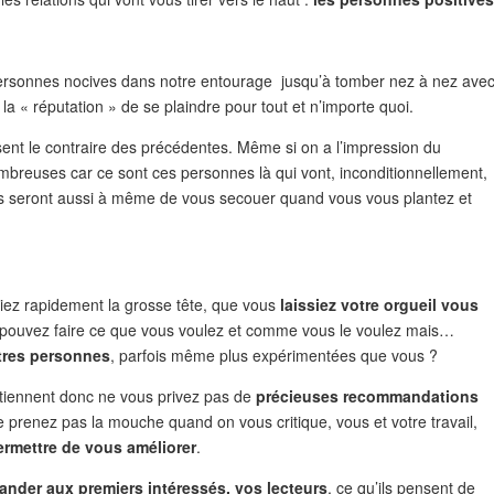
ersonnes nocives dans notre entourage jusqu’à tomber nez à nez ave
la « réputation » de se plaindre pour tout et n’importe quoi.
sent le contraire des précédentes. Même si on a l’impression du
breuses car ce sont ces personnes là qui vont, inconditionnellement,
les seront aussi à même de vous secouer quand vous vous plantez et
piez rapidement la grosse tête, que vous
laissiez votre orgueil vous
us pouvez faire ce que vous voulez et comme vous le voulez mais…
utres personnes
, parfois même plus expérimentées que vous ?
tiennent donc ne vous privez pas de
précieuses recommandations
e prenez pas la mouche quand on vous critique, vous et votre travail,
rmettre de vous améliorer
.
nder aux premiers intéressés, vos lecteurs
, ce qu’ils pensent de