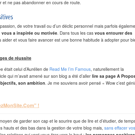
r et ne pas abandonner en cours de route.
itives
 passion, de votre travail ou d’un déclic personnel mais parfois égalem
 vous a inspirée ou motivée
. Dans tous les cas
vous entourer des
s aider et vous faire avancer est une bonne habitude à adopter pour bi
ages de réussite
e était celui d’Aurélien de
Read Me I’m Famous
, naturellement la
ticle qui m’avait amené sur son blog a été d’aller
lire sa page A Propo
bjectifs, son ambition
. Je me souviens avoir pensé « Wow c’est géni
»
tezMonSite.Com" !
moyen de garder son cap et le sourire que de lire et d’étudier, de temp
des hauts et des bas dans la gestion de votre blog mais,
sans effacer vo
es relations qui vont vous tirer vers le haut :
les personnes positives