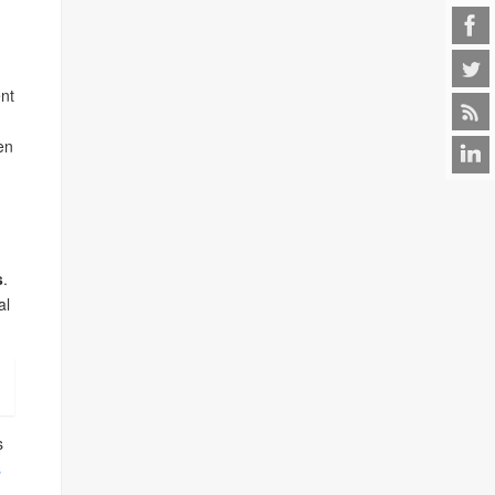
ent
en
s
.
al
s
s
.