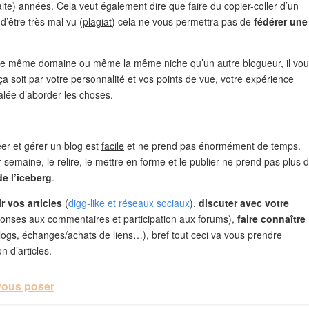
ite) années. Cela veut également dire que faire du copier-coller d’un
d’être très mal vu (
plagiat
) cela ne vous permettra pas de
fédérer une
 sur le même domaine ou même la même niche qu’un autre blogueur, il vo
a soit par votre personnalité et vos points de vue, votre expérience
alée d’aborder les choses.
er et gérer un blog est
facile
et ne prend pas énormément de temps.
semaine, le relire, le mettre en forme et le publier ne prend pas plus 
de l’iceberg
.
 vos articles
(
digg-like et réseaux sociaux
),
discuter avec votre
éponses aux commentaires et participation aux forums),
faire connaître
ogs, échanges/achats de liens…), bref tout ceci va vous prendre
 d’articles.
 vous poser