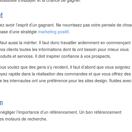
ossibilité d’essayer et la chance de gagner.
nt
evez avoir l’esprit d’un gagnant. Ne nourrissez pas votre pensée de cho
 base d’une stratégie
marketing positif
.
aut aussi la mériter. Il faut donc travailler ardemment en commençant
 à vos clients toutes les informations dont ils ont besoin pour mieux vous
oduits et services. Il doit inspirer confiance à vos prospects.
ous voulez que des gens s’y rendent, il faut d’abord que vous soigniez
soyez rapide dans la réalisation des commandes et que vous offriez des
que les internautes ont une préférence pour les sites design, fluides avec
on
is négliger l’importance d’un référencement. Un bon référencement
des moteurs de recherche.