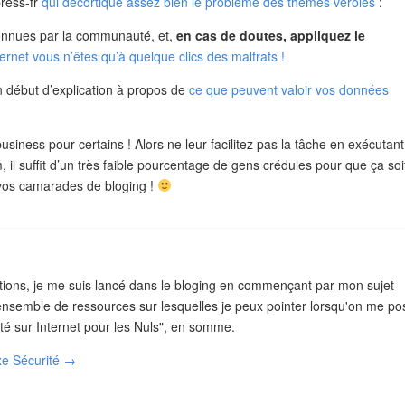
press-fr
qui décortique assez bien le problème des thèmes vérolés
:
connues par la communauté, et,
en cas de doutes, appliquez le
ernet vous n’êtes qu’à quelque clics des malfrats !
n début d’explication à propos de
ce que peuvent valoir vos données
usiness pour certains ! Alors ne leur facilitez pas la tâche en exécutant
il suffit d’un très faible pourcentage de gens crédules pour que ça soi
à vos camarades de bloging !
ons, je me suis lancé dans le bloging en commençant par mon sujet
un ensemble de ressources sur lesquelles je peux pointer lorsqu'on me po
té sur Internet pour les Nuls", en somme.
exe Sécurité
→