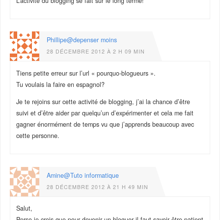
L’activité du blogging se fait sur le long terme!
Phillipe@depenser moins
28 DÉCEMBRE 2012 À 2 H 09 MIN
Tiens petite erreur sur l’url « pourquo-blogueurs ».
Tu voulais la faire en espagnol?
Je te rejoins sur cette activité de blogging, j’ai la chance d’être
suivi et d’être aider par quelqu’un d’expérimenter et cela me fait
gagner énormément de temps vu que j’apprends beaucoup avec
cette personne.
Amine@Tuto informatique
28 DÉCEMBRE 2012 À 21 H 49 MIN
Salut,
Perso je crois que pour devenir un bloguer il faut savoir être patient