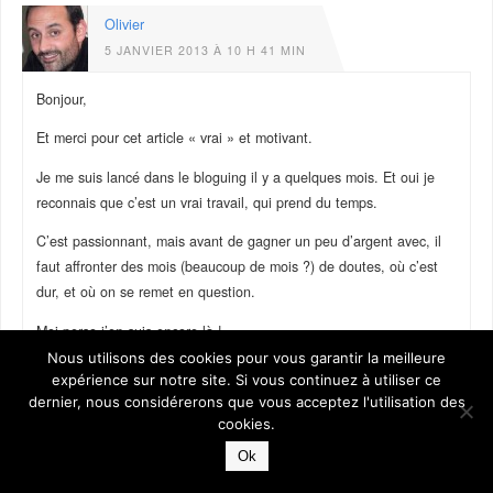
Olivier
5 JANVIER 2013 À 10 H 41 MIN
Bonjour,
Et merci pour cet article « vrai » et motivant.
Je me suis lancé dans le bloguing il y a quelques mois. Et oui je
reconnais que c’est un vrai travail, qui prend du temps.
C’est passionnant, mais avant de gagner un peu d’argent avec, il
faut affronter des mois (beaucoup de mois ?) de doutes, où c’est
dur, et où on se remet en question.
Moi perso j’en suis encore là !
Nous utilisons des cookies pour vous garantir la meilleure
Mais le bloguing n’est pas mon premier défi dans la vie, et je suis
expérience sur notre site. Si vous continuez à utiliser ce
convaincu de ce qui est dit dans cet article : savoir affronter et
dernier, nous considérerons que vous acceptez l'utilisation des
surmonter l’échec, c’est ça qui fait la différence !
cookies.
Ok
Mais quand même, ça fait du bien de le lire !