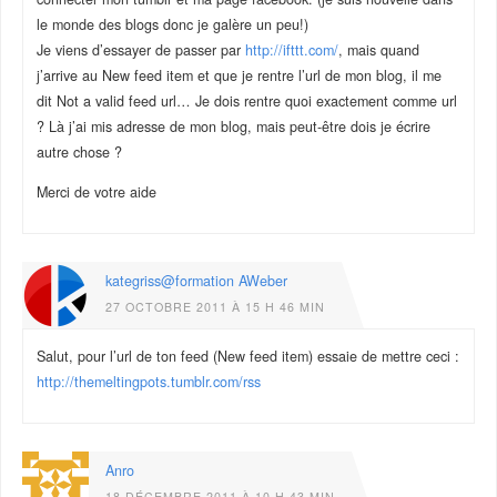
le monde des blogs donc je galère un peu!)
Je viens d’essayer de passer par
http://ifttt.com/
, mais quand
j’arrive au New feed item et que je rentre l’url de mon blog, il me
dit Not a valid feed url… Je dois rentre quoi exactement comme url
? Là j’ai mis adresse de mon blog, mais peut-être dois je écrire
autre chose ?
Merci de votre aide
kategriss@formation AWeber
27 OCTOBRE 2011 À 15 H 46 MIN
Salut, pour l’url de ton feed (New feed item) essaie de mettre ceci :
http://themeltingpots.tumblr.com/rss
Anro
18 DÉCEMBRE 2011 À 10 H 43 MIN