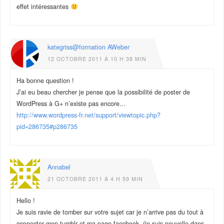
effet intéressantes
kategriss@formation AWeber
12 OCTOBRE 2011 À 10 H 38 MIN
Ha bonne question !
J’ai eu beau chercher je pense que la possibilité de poster de
WordPress à G+ n’existe pas encore…
http://www.wordpress-fr.net/support/viewtopic.php?
pid=286735#p286735
Annabel
21 OCTOBRE 2011 À 4 H 59 MIN
Hello !
Je suis ravie de tomber sur votre sujet car je n’arrive pas du tout à
connecter mon tumblr et ma page facebook. (je suis nouvelle dans