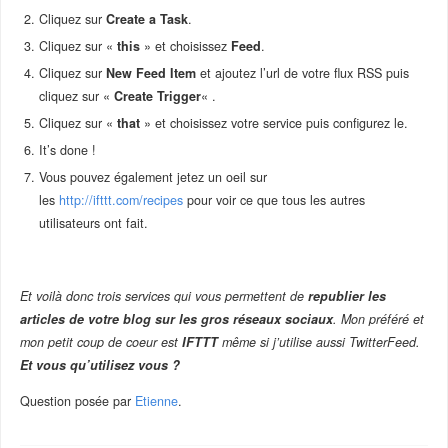
Cliquez sur
Create a Task
.
Cliquez sur «
this
» et choisissez
Feed
.
Cliquez sur
New Feed Item
et ajoutez l’url de votre flux RSS puis
cliquez sur «
Create Trigger
« .
Cliquez sur «
that
» et choisissez votre service puis configurez le.
It’s done !
Vous pouvez également jetez un oeil sur
les
http://ifttt.com/recipes
pour voir ce que tous les autres
utilisateurs ont fait.
–
Et voilà donc trois services qui vous permettent de
republier les
articles de votre blog sur les gros réseaux sociaux
. Mon préféré et
mon petit coup de coeur est
IFTTT
même si j’utilise aussi TwitterFeed.
Et vous qu’utilisez vous ?
Question posée par
Etienne
.