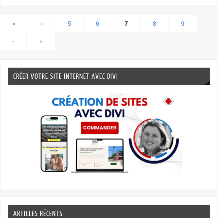
«
‹
5
6
7
8
9
›
»
CRÉER VOTRE SITE INTERNET AVEC DIVI
ARTICLES RÉCENTS